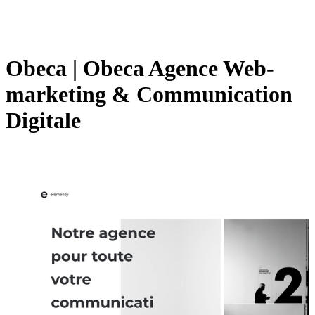
Obeca | Obeca Agence Web­
mar­ke­ting & Com­munica­tion
Digitale